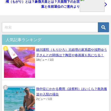
殯（もがり）とは？象徴天皇とは？天皇陛下のお言
葉と生前退位のご意向より
人気記事ランキング
細川護熙（もりひろ）元総理の家系図や浅野ゆう
子さんとの関係は？陶芸や春画展も気になる！
18ビュー / 1日
熱中症にかかる費用（診察料）はいくら？救急搬
送や入院の場合
2ビュー / 1日