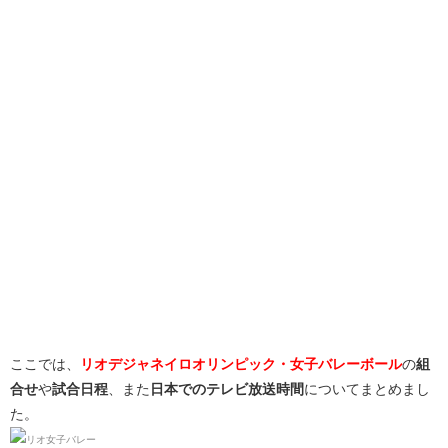
ここでは、
リオデジャネイロオリンピック・
女子バレーボール
の
組
合せ
や
試合日程
、また
日本でのテレビ放送時間
についてまとめまし
た。