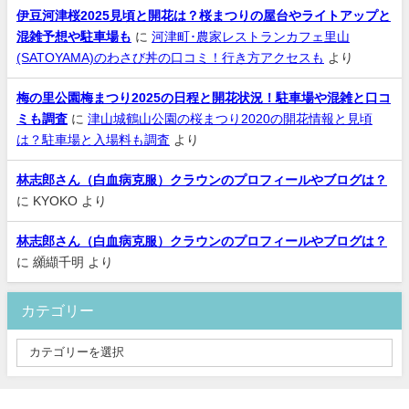
伊豆河津桜2025見頃と開花は？桜まつりの屋台やライトアップと
混雑予想や駐車場も
に
河津町･農家レストランカフェ里山
(SATOYAMA)のわさび丼の口コミ！行き方アクセスも
より
梅の里公園梅まつり2025の日程と開花状況！駐車場や混雑と口コ
ミも調査
に
津山城鶴山公園の桜まつり2020の開花情報と見頃
は？駐車場と入場料も調査
より
林志郎さん（白血病克服）クラウンのプロフィールやブログは？
に
KYOKO
より
林志郎さん（白血病克服）クラウンのプロフィールやブログは？
に
纐纈千明
より
カテゴリー