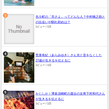
先斗町の「市さよ」ってどんな人？中村橋之助と
の出会いや馴れ初めは？
1ビュー / 1日
荒美有紀（あらみゆき）さん光と音をなくした
27歳が生きるを伝えるに
1ビュー / 1日
かじしか！博多須崎町の屋台の女将下村和代さん
が生きるを伝えるに
1ビュー / 1日