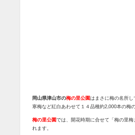
岡山県津山市の
梅の里公園
はまさに梅の名所し
寒梅など紅白あわせて１４品種約2,000本の
梅の里公園
では、開花時期に合せて「梅の里梅
れます。