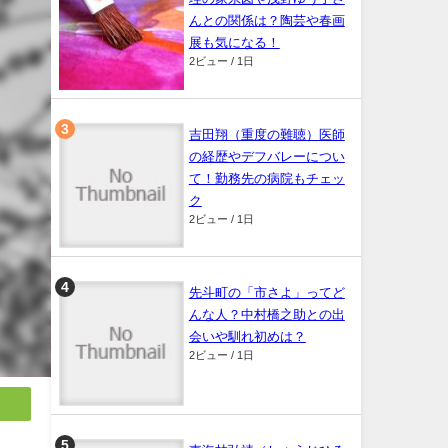
んとの関係は？陶芸や春画
展も気になる！
2ビュー / 1日
吉田翔（重度の難聴）医師
の経歴やデフバレーについ
て！勤務先の病院もチェッ
ク
2ビュー / 1日
先斗町の「市さよ」ってど
んな人？中村橋之助との出
会いや馴れ初めは？
2ビュー / 1日