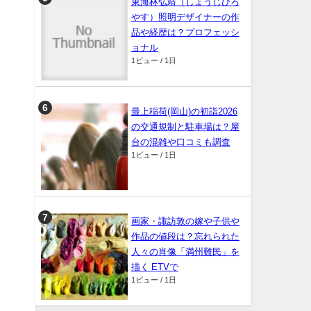
東海林弘靖（しょうじひろ
やす）照明デザイナーの作
品や経歴は？プロフェッシ
ョナル
1ビュー / 1日
最上稲荷(岡山)の初詣2026
の交通規制と駐車場は？屋
台の混雑や口コミも調査
1ビュー / 1日
画家・諏訪敦の嫁や子供や
作品の値段は？忘れられた
人々の肖像「満州難民」を
描く ETVで
1ビュー / 1日