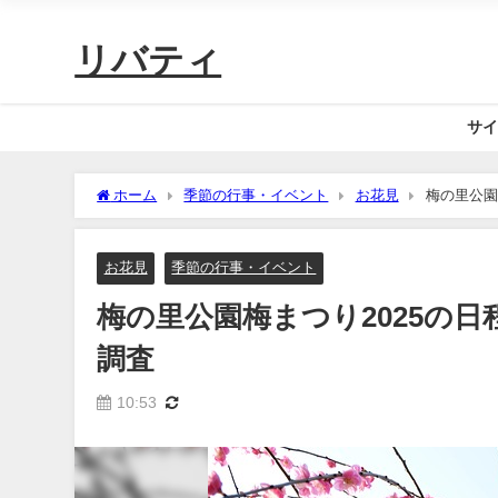
リバティ
サイ
ホーム
季節の行事・イベント
お花見
梅の里公園
お花見
季節の行事・イベント
梅の里公園梅まつり2025の
調査
10:53