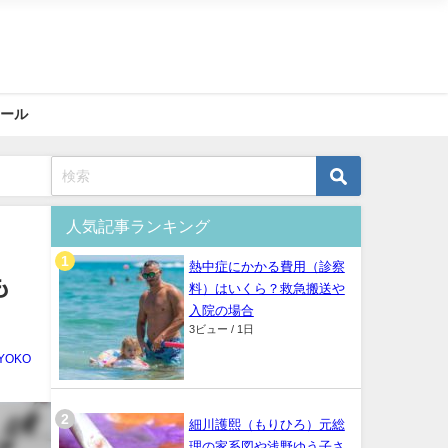
ィール
人気記事ランキング
熱中症にかかる費用（診察
も
料）はいくら？救急搬送や
入院の場合
3ビュー / 1日
YOKO
細川護熙（もりひろ）元総
理の家系図や浅野ゆう子さ