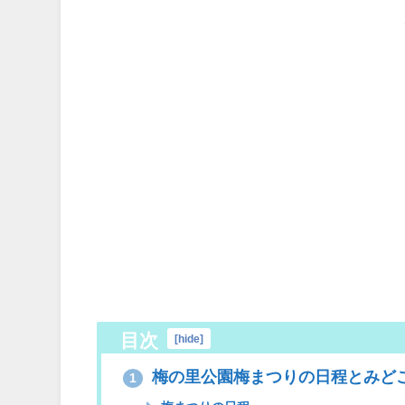
目次
[
hide
]
梅の里公園梅まつりの日程とみど
1