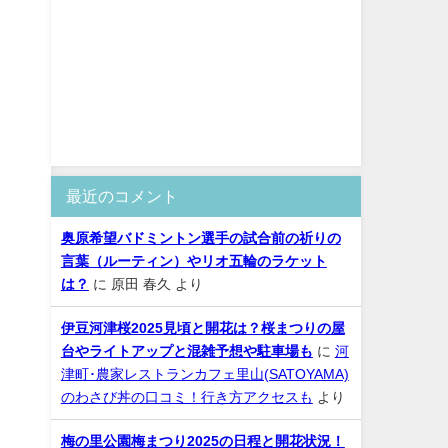
最近のコメント
奥原希望バドミントン選手の試合前の祈りの
言葉（ルーティン）やリオ五輪のラケット
は？
に
原田 春久
より
伊豆河津桜2025見頃と開花は？桜まつりの屋
台やライトアップと混雑予想や駐車場も
に
河
津町･農家レストランカフェ里山(SATOYAMA)
のわさび丼の口コミ！行き方アクセスも
より
梅の里公園梅まつり2025の日程と開花状況！