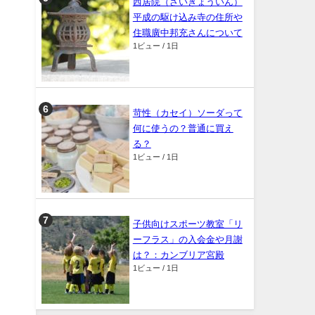
西居院（さいきょういん）
平成の駆け込み寺の住所や
住職廣中邦充さんについて
1ビュー / 1日
苛性（カセイ）ソーダって
何に使うの？普通に買え
る？
1ビュー / 1日
子供向けスポーツ教室「リ
ーフラス」の入会金や月謝
は？：カンブリア宮殿
1ビュー / 1日