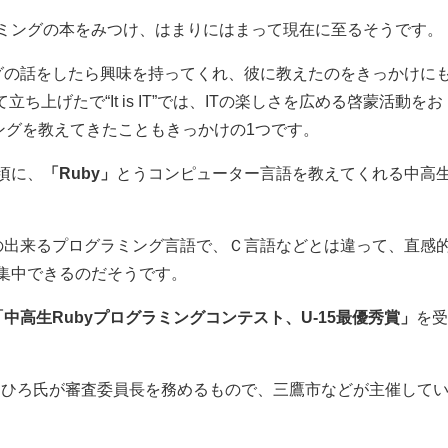
ミングの本をみつけ、はまりにはまって現在に至るそうです。
グの話をしたら興味を持ってくれ、彼に教えたのをきっかけに
上げたで“It is IT”では、ITの楽しさを広める啓蒙活動をお
ングを教えてきたこともきっかけの1つです。
頃に、
「Ruby」
とうコンピューター言語を教えてくれる中高
の出来るプログラミング言語で、Ｃ言語などとは違って、直感
集中できるのだそうです。
「中高生Rubyプログラミングコンテスト、U-15最優秀賞」
を
きひろ氏が審査委員長を務めるもので、三鷹市などが主催して