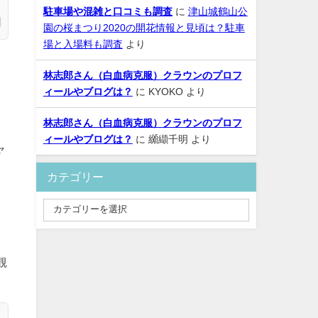
駐車場や混雑と口コミも調査
に
津山城鶴山公
園の桜まつり2020の開花情報と見頃は？駐車
場と入場料も調査
より
林志郎さん（白血病克服）クラウンのプロフ
ィールやブログは？
に
KYOKO
より
林志郎さん（白血病克服）クラウンのプロフ
ィールやブログは？
に
纐纈千明
より
ャ
カテゴリー
観