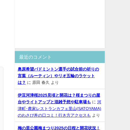
最近のコメント
奥原希望バドミントン選手の試合前の祈りの
言葉（ルーティン）やリオ五輪のラケット
は？
に
原田 春久
より
伊豆河津桜2025見頃と開花は？桜まつりの屋
台やライトアップと混雑予想や駐車場も
に
河
津町･農家レストランカフェ里山(SATOYAMA)
のわさび丼の口コミ！行き方アクセスも
より
梅の里公園梅まつり2025の日程と開花状況！