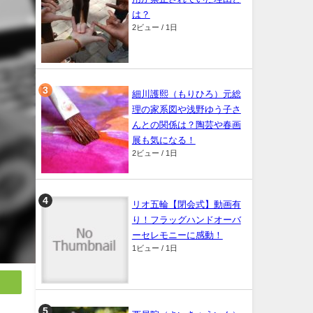
は？
2ビュー / 1日
細川護熙（もりひろ）元総
理の家系図や浅野ゆう子さ
んとの関係は？陶芸や春画
展も気になる！
2ビュー / 1日
リオ五輪【閉会式】動画有
り！フラッグハンドオーバ
ーセレモニーに感動！
1ビュー / 1日