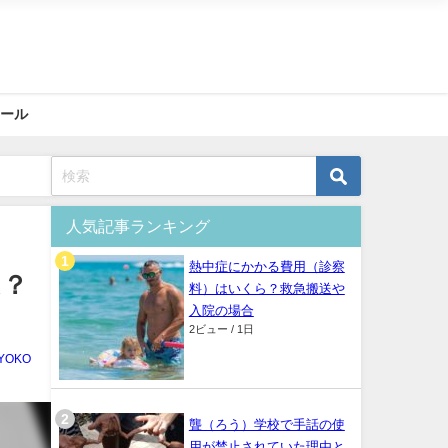
ィール
人気記事ランキング
熱中症にかかる費用（診察
は？
料）はいくら？救急搬送や
入院の場合
2ビュー / 1日
YOKO
聾（ろう）学校で手話の使
用が禁止されていた理由と