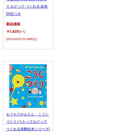
て おどって つくれる 絵本
DVDつき
新品価格
￥1,620
から
(2016/4/25 20:39時点)
おうちでかんたん こうじ
づくり (うたっておどって
つくれる発酵絵本シリーズ)