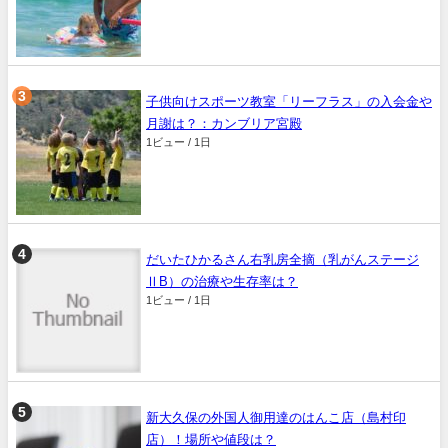
子供向けスポーツ教室「リーフラス」の入会金や
月謝は？：カンブリア宮殿
1ビュー / 1日
だいたひかるさん右乳房全摘（乳がんステージ
ⅡB）の治療や生存率は？
1ビュー / 1日
新大久保の外国人御用達のはんこ店（島村印
店）！場所や値段は？