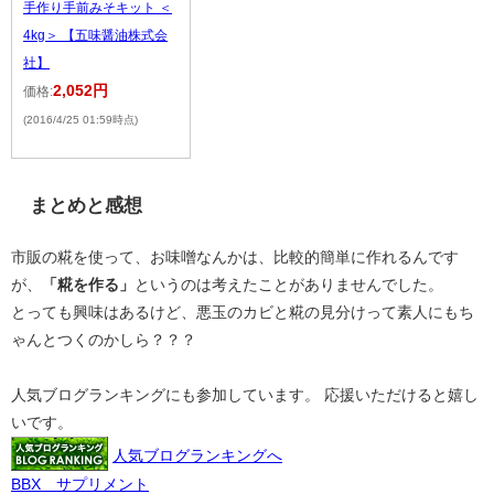
手作り手前みそキット ＜
4kg＞ 【五味醤油株式会
社】
2,052円
価格:
(2016/4/25 01:59時点)
まとめと感想
市販の糀を使って、お味噌なんかは、比較的簡単に作れるんです
が、
「糀を作る」
というのは考えたことがありませんでした。
とっても興味はあるけど、悪玉のカビと糀の見分けって素人にもち
ゃんとつくのかしら？？？
人気ブログランキングにも参加しています。 応援いただけると嬉し
いです。
人気ブログランキングへ
BBX サプリメント