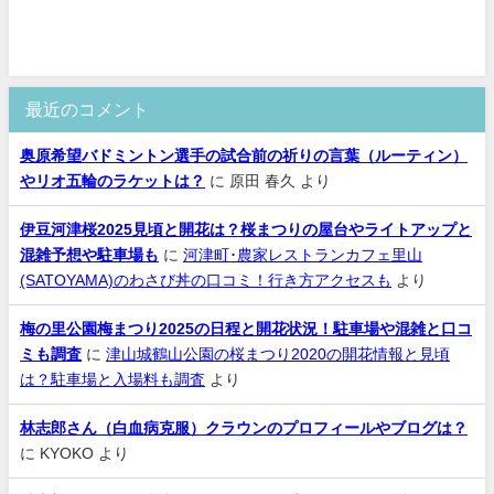
最近のコメント
奥原希望バドミントン選手の試合前の祈りの言葉（ルーティン）
やリオ五輪のラケットは？
に
原田 春久
より
伊豆河津桜2025見頃と開花は？桜まつりの屋台やライトアップと
混雑予想や駐車場も
に
河津町･農家レストランカフェ里山
(SATOYAMA)のわさび丼の口コミ！行き方アクセスも
より
梅の里公園梅まつり2025の日程と開花状況！駐車場や混雑と口コ
ミも調査
に
津山城鶴山公園の桜まつり2020の開花情報と見頃
は？駐車場と入場料も調査
より
林志郎さん（白血病克服）クラウンのプロフィールやブログは？
に
KYOKO
より