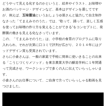
どうやって見える化するのかというと、絵本やイラスト、お味噌や
お酒のパッケージ・デザインなど、基本はデザインを通してです
が、例えば、
五味醤油
というおしょうゆ屋さんと協力して自主制作
なさった「てまえみそのうた」では、“歌って、踊って、楽しく五感
を使ってお味噌の作り方を覚えることができる”をコンセプトに、発
酵菌の働きを見える化なさっています。
この、「てまえみそのうた」は、小学校の食育のプログラムに取り
入れられ、それが次第に口コミで評判が広がり、２０１４年にはグ
ッドデザイン賞も受賞されています。
さらに小倉さんは、一般の家庭で手軽に簡単に使いきることの出来
る「こうじづくりメソッド」を東京農業大学の醸造学科に１年間通
って完成させ、ワークショップで多くの人に伝えていらっしゃいま
す。
小倉さんのお仕事について、ご自身で方っていらっしゃる動画を見
つけました。