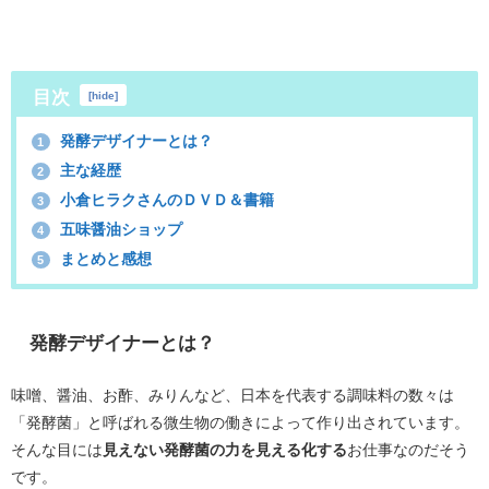
目次
[
hide
]
発酵デザイナーとは？
1
主な経歴
2
小倉ヒラクさんのＤＶＤ＆書籍
3
五味醤油ショップ
4
まとめと感想
5
発酵デザイナーとは？
味噌、醤油、お酢、みりんなど、日本を代表する調味料の数々は
「発酵菌」と呼ばれる微生物の働きによって作り出されています。
そんな目には
見えない発酵菌の力を見える化する
お仕事なのだそう
です。