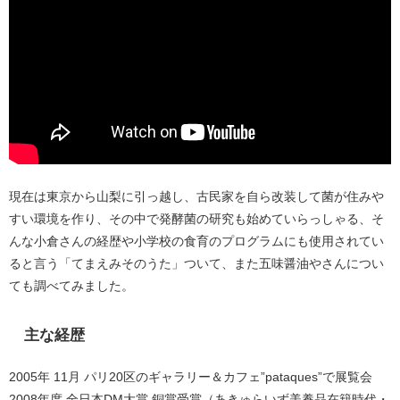
現在は東京から山梨に引っ越し、古民家を自ら改装して菌が住みや
すい環境を作り、その中で発酵菌の研究も始めていらっしゃる、そ
んな小倉さんの経歴や小学校の食育のプログラムにも使用されてい
ると言う「てまえみそのうた」ついて、また五味醤油やさんについ
ても調べてみました。
主な経歴
2005年 11月 パリ20区のギャラリー＆カフェ”pataques”で展覧会
2008年度 全日本DM大賞 銅賞受賞（あきゅらいず美養品在籍時代・