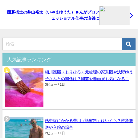
囲碁棋士の井山裕太（いやまゆうた）さんがプロフ
ェッショナル仕事の流儀に
人気記事ランキング
細川護熙（もりひろ）元総理の家系図や浅野ゆう
子さんとの関係は？陶芸や春画展も気になる！
3ビュー / 1日
熱中症にかかる費用（診察料）はいくら？救急搬
送や入院の場合
2ビュー / 1日