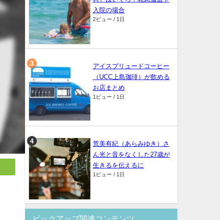
入院の場合
2ビュー / 1日
アイスブリュードコーヒー
（UCC上島珈琲）が飲める
お店まとめ
1ビュー / 1日
荒美有紀（あらみゆき）さ
ん光と音をなくした27歳が
生きるを伝えるに
1ビュー / 1日
ピックアップ関連コンテンツ