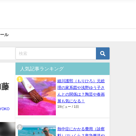
ィール
人気記事ランキング
細川護熙（もりひろ）元総
加藤
理の家系図や浅野ゆう子さ
んとの関係は？陶芸や春画
展も気になる！
19ビュー / 1日
YOKO
熱中症にかかる費用（診察
料）はいくら？救急搬送や