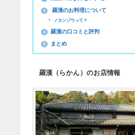
羅漢のお料理について
3
ノカンゾウって？
羅漢の口コミと評判
4
まとめ
5
羅漢（らかん）のお店情報