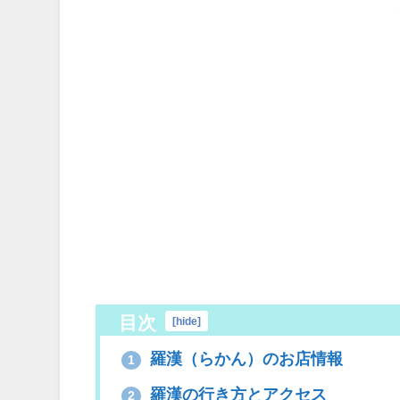
目次
[
hide
]
羅漢（らかん）のお店情報
1
羅漢の行き方とアクセス
2