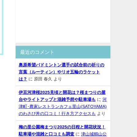
最近のコメント
奥原希望バドミントン選手の試合前の祈りの
言葉（ルーティン）やリオ五輪のラケット
は？
に
原田 春久
より
伊豆河津桜2025見頃と開花は？桜まつりの屋
台やライトアップと混雑予想や駐車場も
に
河
津町･農家レストランカフェ里山(SATOYAMA)
のわさび丼の口コミ！行き方アクセスも
より
梅の里公園梅まつり2025の日程と開花状況！
駐車場や混雑と口コミも調査
に
津山城鶴山公