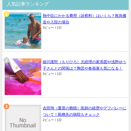
人気記事ランキング
熱中症にかかる費用（診察料）はいくら？救急搬
送や入院の場合
3ビュー / 1日
細川護熙（もりひろ）元総理の家系図や浅野ゆう
子さんとの関係は？陶芸や春画展も気になる！
3ビュー / 1日
吉田翔（重度の難聴）医師の経歴やデフバレーに
ついて！勤務先の病院もチェック
2ビュー / 1日