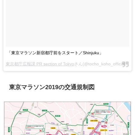
「東京マラソン新宿都庁前をスタート／Shinjuku」
東京都庁広報課 PR section of Tokyo
さん(@tocho_koho_official)がシェアした投稿 -
東京マラソン2019の交通規制図