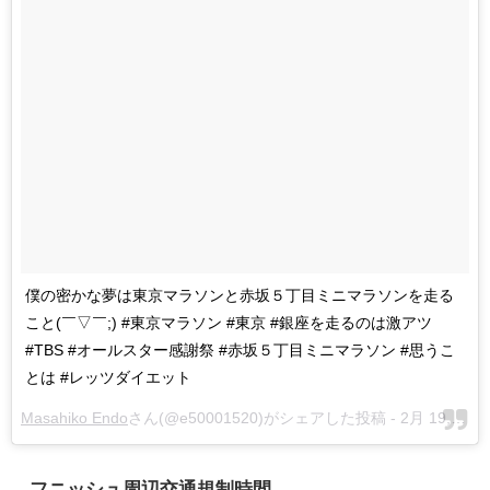
僕の密かな夢は東京マラソンと赤坂５丁目ミニマラソンを走る
こと(￣▽￣;) #東京マラソン #東京 #銀座を走るのは激アツ
#TBS #オールスター感謝祭 #赤坂５丁目ミニマラソン #思うこ
とは #レッツダイエット
Masahiko Endo
さん(@e50001520)がシェアした投稿 -
2月 19, 2018 at 6:58午後 PST
フニッシュ周辺交通規制時間