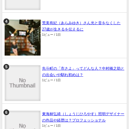
荒美有紀（あらみゆき）さん光と音をなくした
27歳が生きるを伝えるに
1ビュー / 1日
先斗町の「市さよ」ってどんな人？中村橋之助と
の出会いや馴れ初めは？
1ビュー / 1日
東海林弘靖（しょうじひろやす）照明デザイナー
の作品や経歴は？プロフェッショナル
1ビュー / 1日