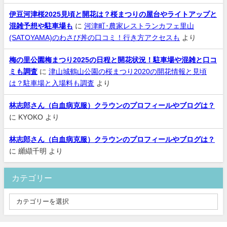
伊豆河津桜2025見頃と開花は？桜まつりの屋台やライトアップと
混雑予想や駐車場も
に
河津町･農家レストランカフェ里山
(SATOYAMA)のわさび丼の口コミ！行き方アクセスも
より
梅の里公園梅まつり2025の日程と開花状況！駐車場や混雑と口コ
ミも調査
に
津山城鶴山公園の桜まつり2020の開花情報と見頃
は？駐車場と入場料も調査
より
林志郎さん（白血病克服）クラウンのプロフィールやブログは？
に
KYOKO
より
林志郎さん（白血病克服）クラウンのプロフィールやブログは？
に
纐纈千明
より
カテゴリー