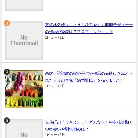
東海林弘靖（しょうじひろやす）照明デザイナー
の作品や経歴は？プロフェッショナル
1ビュー / 1日
画家・諏訪敦の嫁や子供や作品の値段は？忘れら
れた人々の肖像「満州難民」を描く ETVで
1ビュー / 1日
先斗町の「市さよ」ってどんな人？中村橋之助と
の出会いや馴れ初めは？
1ビュー / 1日