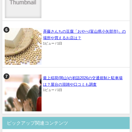
斉藤さんちの豆腐「おやべ(富山県小矢部市)」の
場所や買えるお店は？
1ビュー / 1日
最上稲荷(岡山)の初詣2026の交通規制と駐車場
は？屋台の混雑や口コミも調査
1ビュー / 1日
ピックアップ関連コンテンツ