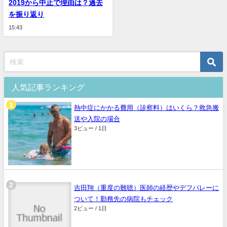
2019から中止で理由は？過去
を振り返り
15:43
人気記事ランキング
熱中症にかかる費用（診察料）はいくら？救急搬
送や入院の場合
3ビュー / 1日
吉田翔（重度の難聴）医師の経歴やデフバレーに
ついて！勤務先の病院もチェック
2ビュー / 1日