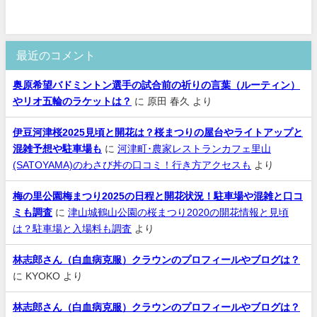
最近のコメント
奥原希望バドミントン選手の試合前の祈りの言葉（ルーティン）
やリオ五輪のラケットは？
に
原田 春久
より
伊豆河津桜2025見頃と開花は？桜まつりの屋台やライトアップと
混雑予想や駐車場も
に
河津町･農家レストランカフェ里山
(SATOYAMA)のわさび丼の口コミ！行き方アクセスも
より
梅の里公園梅まつり2025の日程と開花状況！駐車場や混雑と口コ
ミも調査
に
津山城鶴山公園の桜まつり2020の開花情報と見頃
は？駐車場と入場料も調査
より
林志郎さん（白血病克服）クラウンのプロフィールやブログは？
に
KYOKO
より
林志郎さん（白血病克服）クラウンのプロフィールやブログは？