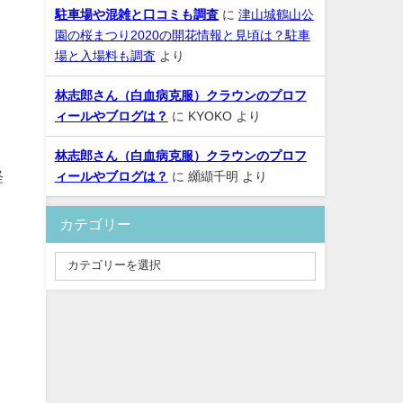
駐車場や混雑と口コミも調査
に
津山城鶴山公
園の桜まつり2020の開花情報と見頃は？駐車
場と入場料も調査
より
林志郎さん（白血病克服）クラウンのプロフ
ィールやブログは？
に
KYOKO
より
林志郎さん（白血病克服）クラウンのプロフ
経
ィールやブログは？
に
纐纈千明
より
カテゴリー