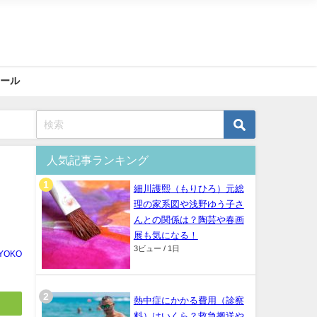
ィール
人気記事ランキング
細川護熙（もりひろ）元総
理の家系図や浅野ゆう子さ
んとの関係は？陶芸や春画
展も気になる！
3ビュー / 1日
YOKO
熱中症にかかる費用（診察
料）はいくら？救急搬送や