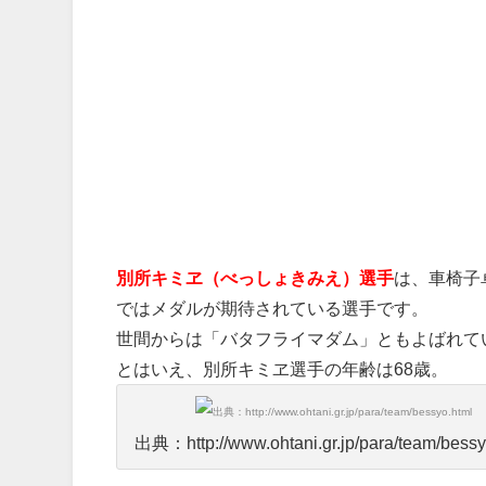
別所キミヱ（べっしょきみえ）選手
は、車椅子
ではメダルが期待されている選手です。
世間からは「バタフライマダム」ともよばれて
とはいえ、別所キミヱ選手の年齢は68歳。
出典：http://www.ohtani.gr.jp/para/team/bessy