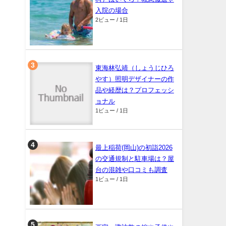
入院の場合
2ビュー / 1日
東海林弘靖（しょうじひろ
やす）照明デザイナーの作
品や経歴は？プロフェッシ
ョナル
1ビュー / 1日
最上稲荷(岡山)の初詣2026
の交通規制と駐車場は？屋
台の混雑や口コミも調査
1ビュー / 1日