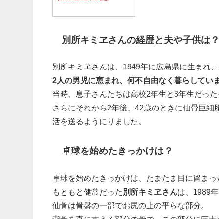
別所キミヱさんの経歴と夫や子供は
別所キミヱさんは、1949年に広島県に生まれ
2人の男児に恵まれ、何不自由なく暮らしてい
当時、息子さんたちは高校2年生と3年生だった
さらにそれから2年後、42歳のときに仙骨巨細
活を送るようにりました。
卓球を始めたきっかけは？
卓球を始めたきっかけは、たまたま目に留まっ
もともと健常だった
別所キミヱさん
は、1989
仙骨は骨盤の一部でお尻の上の平らな部分。
背骨を直に支える部分の骨で、この部分に巨大