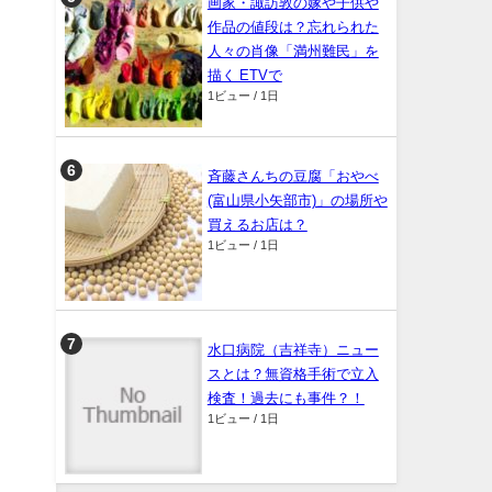
画家・諏訪敦の嫁や子供や
作品の値段は？忘れられた
人々の肖像「満州難民」を
描く ETVで
1ビュー / 1日
斉藤さんちの豆腐「おやべ
(富山県小矢部市)」の場所や
買えるお店は？
1ビュー / 1日
水口病院（吉祥寺）ニュー
スとは？無資格手術で立入
検査！過去にも事件？！
1ビュー / 1日