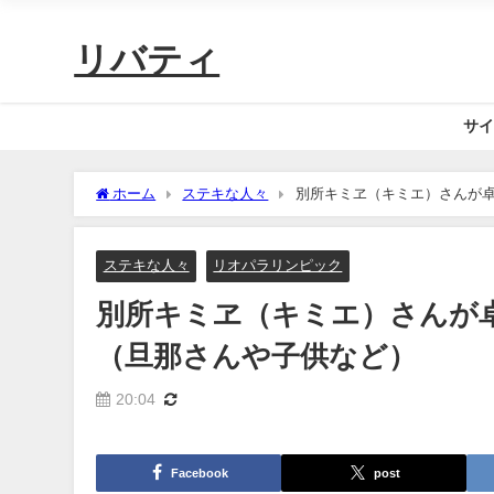
リバティ
サイ
ホーム
ステキな人々
別所キミヱ（キミエ）さんが
ステキな人々
リオパラリンピック
別所キミヱ（キミエ）さんが
（旦那さんや子供など）
20:04
Facebook
post