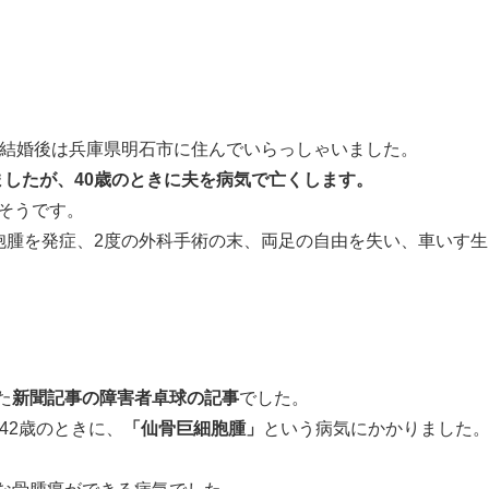
？
、結婚後は兵庫県明石市に住んでいらっしゃいました。
ましたが、40歳のときに夫を病気で亡くします。
そうです。
胞腫を発症、2度の外科手術の末、両足の自由を失い、車いす生
た
新聞記事の障害者卓球の記事
でした。
年42歳のときに、
「仙骨巨細胞腫」
という病気にかかりました
な骨腫瘍ができる病気でした。