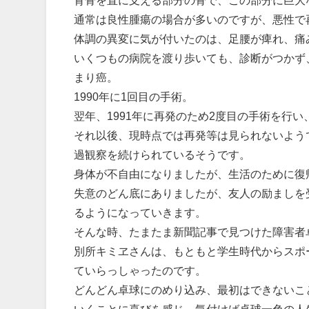
通常は良性腫瘍の場合が多いのですが、悪性で
体調の異変に気が付いたのは、足腰が痺れ、痛み
いくつもの病院を渡り歩いても、診断がつかず
まり癌。
1990年に1回目の手術。
翌年、1991年に再発のため2度目の手術を行
それ以後、現時点では再発等は見られないよう
過観察を続けられているそうです。
身体が不自由になりましたが、生活のために復
失意のどん底にありましたが、友人の励ましを
るようになっていきます。
そんな時、たまたま新聞記事で見つけた障害者
別所キミヱさんは、もともと学生時代からスポ
ていらっしゃったのです。
どんどん卓球にのめり込み、最初はできないこ
いくことに喜びを感じ、気付けば卓球一色の人