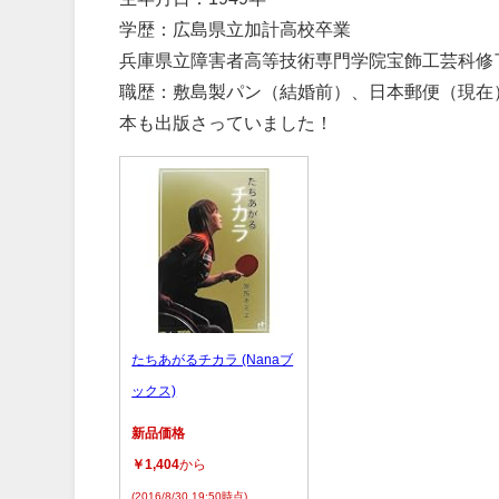
学歴：広島県立加計高校卒業
兵庫県立障害者高等技術専門学院宝飾工芸科修
職歴：敷島製パン（結婚前）、日本郵便（現在
本も出版さっていました！
たちあがるチカラ (Nanaブ
ックス)
新品価格
￥1,404
から
(2016/8/30 19:50時点)