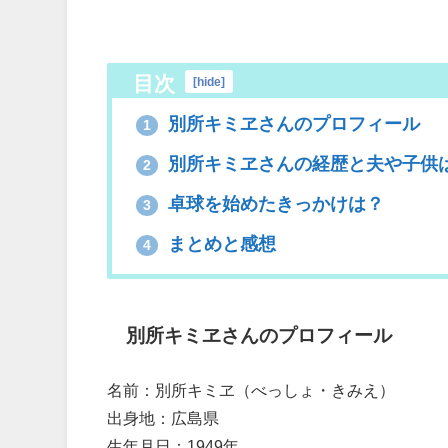
目次
[
hide
]
別所キミヱさんのプロフィール
1
別所キミヱさんの経歴と夫や子供
2
卓球を始めたきっかけは？
3
まとめと感想
4
別所キミヱさんのプロフィール
名前：別所キミヱ（べっしょ・きみえ）
出身地：広島県
生年月日：1949年