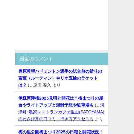
最近のコメント
奥原希望バドミントン選手の試合前の祈りの
言葉（ルーティン）やリオ五輪のラケット
は？
に
原田 春久
より
伊豆河津桜2025見頃と開花は？桜まつりの屋
台やライトアップと混雑予想や駐車場も
に
河
津町･農家レストランカフェ里山(SATOYAMA)
。
のわさび丼の口コミ！行き方アクセスも
より
梅の里公園梅まつり2025の日程と開花状況！