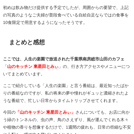
初めは飲み物だけ提供する予定でしたが、周囲からの要望で、上記
の写真のようなご夫婦が普段食べている自給自足ならではの食事を
10食限定で用意するようになったそうです。
まとめと感想
ここでは、人生の楽園で放送された千葉県南房総市山田のカフェ
「
山のキッチン 東星田とみぃ
」の、行き方アクセスやメニューにつ
いてまとめています。
ここで紹介している「人生の楽園」と言う番組は、最近知ったばか
りの番組なのですが、私の将来の夢や憧れがギュッと濃縮されたよ
うな番組で、忙しい日常からタイムトリップさせてくれます。
今回の
「山のキッチン 東星田とみぃ」
さんについても、お店に向か
う緑のトンネルの、虫の声、鳥のさえずり、風が運んでくれる木々
や植物の香りを想像するだけで、1週間の疲れも、日常の些細な不安