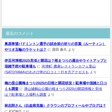
最近のコメント
奥原希望バドミントン選手の試合前の祈りの言葉（ルーティン）
やリオ五輪のラケットは？
に
原田 春久
より
伊豆河津桜2025見頃と開花は？桜まつりの屋台やライトアップと
混雑予想や駐車場も
に
河津町･農家レストランカフェ里山
(SATOYAMA)のわさび丼の口コミ！行き方アクセスも
より
梅の里公園梅まつり2025の日程と開花状況！駐車場や混雑と口コ
ミも調査
に
津山城鶴山公園の桜まつり2020の開花情報と見頃
は？駐車場と入場料も調査
より
林志郎さん（白血病克服）クラウンのプロフィールやブログは？
に
KYOKO
より