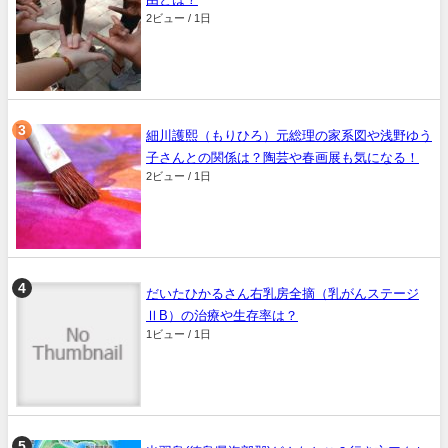
2ビュー / 1日
細川護熙（もりひろ）元総理の家系図や浅野ゆう
子さんとの関係は？陶芸や春画展も気になる！
2ビュー / 1日
だいたひかるさん右乳房全摘（乳がんステージ
ⅡB）の治療や生存率は？
1ビュー / 1日