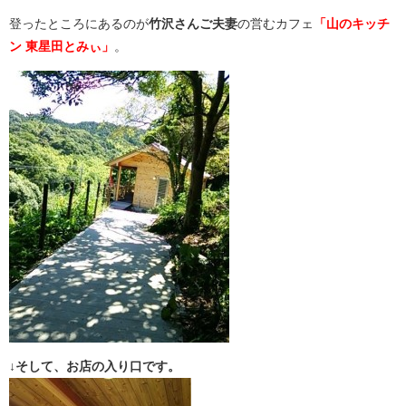
登ったところにあるのが
竹沢さんご夫妻
の営むカフェ
「山のキッチ
ン 東星田とみぃ」
。
↓そして、お店の入り口です。