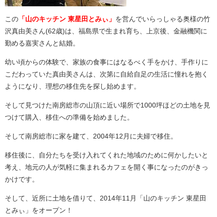
この
「山のキッチン 東星田とみぃ」
を営んでいらっしゃる奥様の竹
沢真由美さん(62歳)は、福島県で生まれ育ち、上京後、金融機関に
勤める嘉実さんと結婚。
幼い頃からの体験で、家族の食事にはなるべく手をかけ、手作りに
こだわっていた真由美さんは、次第に自給自足の生活に憧れを抱く
ようになり、理想の移住先を探し始めます。
そして見つけた南房総市の山頂に近い場所で1000坪ほどの土地を見
つけて購入、移住への準備を始めました。
そして南房総市に家を建て、2004年12月に夫婦で移住。
移住後に、自分たちを受け入れてくれた地域のために何かしたいと
考え、地元の人が気軽に集まれるカフェを開く事になったのがきっ
かけです。
そして、近所に土地を借りて、2014年11月「山のキッチン 東星田
とみぃ」をオープン！