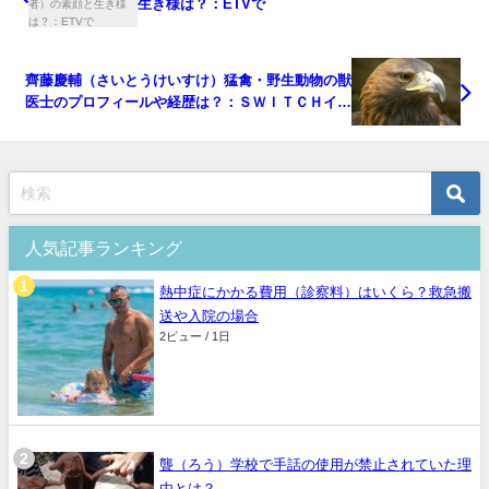
生き様は？：ETVで
齊藤慶輔（さいとうけいすけ）猛禽・野生動物の獣
医士のプロフィールや経歴は？：ＳＷＩＴＣＨイン
タビュー
人気記事ランキング
熱中症にかかる費用（診察料）はいくら？救急搬
送や入院の場合
2ビュー / 1日
聾（ろう）学校で手話の使用が禁止されていた理
由とは？