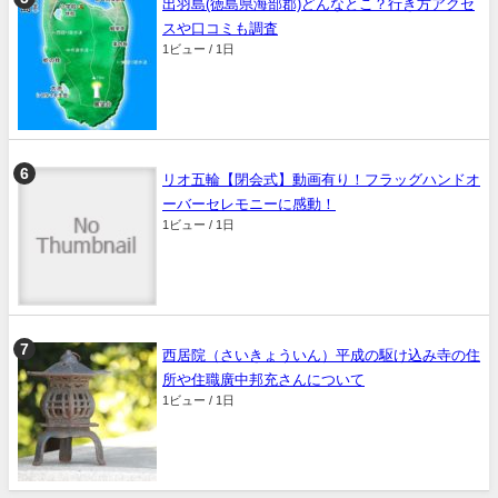
出羽島(徳島県海部郡)どんなとこ？行き方アクセ
スや口コミも調査
1ビュー / 1日
リオ五輪【閉会式】動画有り！フラッグハンドオ
ーバーセレモニーに感動！
1ビュー / 1日
西居院（さいきょういん）平成の駆け込み寺の住
所や住職廣中邦充さんについて
1ビュー / 1日