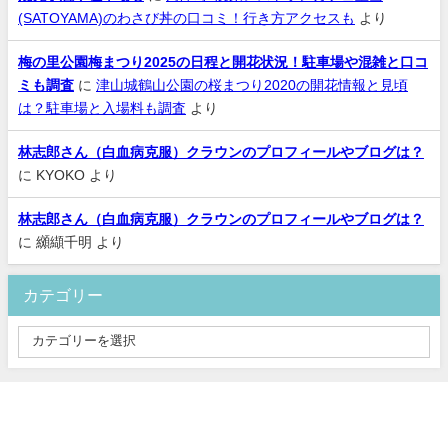
(SATOYAMA)のわさび丼の口コミ！行き方アクセスも
より
梅の里公園梅まつり2025の日程と開花状況！駐車場や混雑と口コ
ミも調査
に
津山城鶴山公園の桜まつり2020の開花情報と見頃
は？駐車場と入場料も調査
より
林志郎さん（白血病克服）クラウンのプロフィールやブログは？
に
KYOKO
より
林志郎さん（白血病克服）クラウンのプロフィールやブログは？
に
纐纈千明
より
カテゴリー