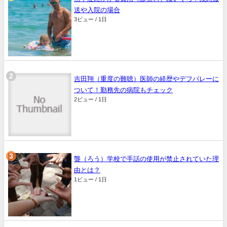
送や入院の場合
3ビュー / 1日
吉田翔（重度の難聴）医師の経歴やデフバレーに
ついて！勤務先の病院もチェック
2ビュー / 1日
聾（ろう）学校で手話の使用が禁止されていた理
由とは？
1ビュー / 1日