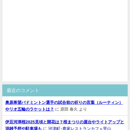
最近のコメント
奥原希望バドミントン選手の試合前の祈りの言葉（ルーティン）
やリオ五輪のラケットは？
に
原田 春久
より
伊豆河津桜2025見頃と開花は？桜まつりの屋台やライトアップと
混雑予想や駐車場も
に
河津町･農家レストランカフェ里山