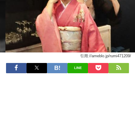
引用://ameblo.jp/rumi471209/
LINE