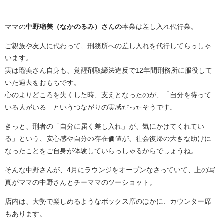
ママの
中野瑠美（なかのるみ）さんの
本業は差し入れ代行業。
ご親族や友人に代わって、刑務所への差し入れを代行してらっしゃ
います。
実は瑠美さん自身も、覚醒剤取締法違反で12年間刑務所に服役して
いた過去をおもちです。
心のよりどころを失くした時、支えとなったのが、「自分を待って
いる人がいる」というつながりの実感だったそうです。
きっと、刑者の「自分に届く差し入れ」が、気にかけてくれてい
る」という、安心感や自分の存在価値が、社会復帰の大きな助けに
なったことをご自身が体験していらっしゃるからでしょうね。
そんな中野さんが、4月にラウンジをオープンなさっていて、上の写
真がママの中野さんとチーママのツーショット。
店内は、大勢で楽しめるようなボックス席のほかに、カウンター席
もあります。