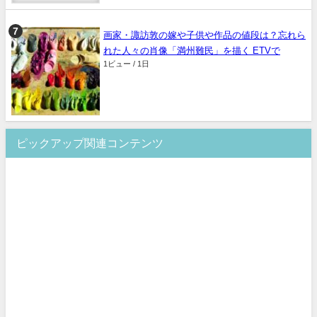
画家・諏訪敦の嫁や子供や作品の値段は？忘れら
れた人々の肖像「満州難民」を描く ETVで
1ビュー / 1日
ピックアップ関連コンテンツ