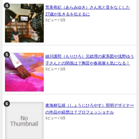
荒美有紀（あらみゆき）さん光と音をなくした
27歳が生きるを伝えるに
1ビュー / 1日
細川護熙（もりひろ）元総理の家系図や浅野ゆう
子さんとの関係は？陶芸や春画展も気になる！
1ビュー / 1日
東海林弘靖（しょうじひろやす）照明デザイナー
の作品や経歴は？プロフェッショナル
1ビュー / 1日