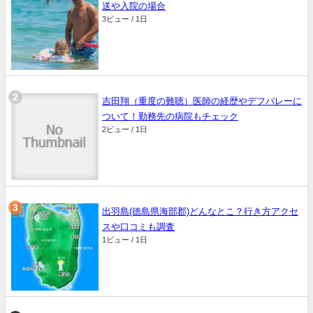
送や入院の場合
3ビュー / 1日
吉田翔（重度の難聴）医師の経歴やデフバレーに
ついて！勤務先の病院もチェック
2ビュー / 1日
出羽島(徳島県海部郡)どんなとこ？行き方アクセ
スや口コミも調査
1ビュー / 1日