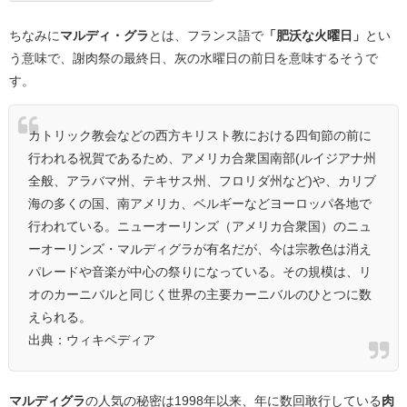
ちなみに
マルディ・グラ
とは、フランス語で
「肥沃な火曜日」
とい
う意味で、謝肉祭の最終日、灰の水曜日の前日を意味するそうで
す。
カトリック教会などの西方キリスト教における四旬節の前に
行われる祝賀であるため、アメリカ合衆国南部(ルイジアナ州
全般、アラバマ州、テキサス州、フロリダ州など)や、カリブ
海の多くの国、南アメリカ、ベルギーなどヨーロッパ各地で
行われている。ニューオーリンズ（アメリカ合衆国）のニュ
ーオーリンズ・マルディグラが有名だが、今は宗教色は消え
パレードや音楽が中心の祭りになっている。その規模は、リ
オのカーニバルと同じく世界の主要カーニバルのひとつに数
えられる。
出典：ウィキペディア
マルディグラ
の人気の秘密は1998年以来、年に数回敢行している
肉