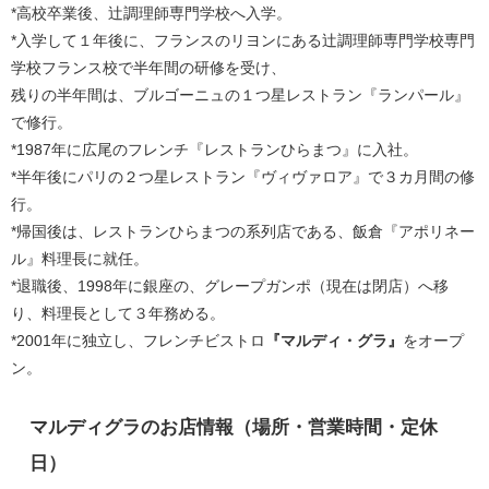
*高校卒業後、辻調理師専門学校へ入学。
*入学して１年後に、フランスのリヨンにある辻調理師専門学校専門
学校フランス校で半年間の研修を受け、
残りの半年間は、ブルゴーニュの１つ星レストラン『ランパール』
で修行。
*1987年に広尾のフレンチ『レストランひらまつ』に入社。
*半年後にパリの２つ星レストラン『ヴィヴァロア』で３カ月間の修
行。
*帰国後は、レストランひらまつの系列店である、飯倉『アポリネー
ル』料理長に就任。
*退職後、1998年に銀座の、グレープガンポ（現在は閉店）へ移
り、料理長として３年務める。
*2001年に独立し、フレンチビストロ
『マルディ・グラ』
をオープ
ン。
マルディグラのお店情報（場所・営業時間・定休
日）