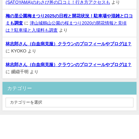
(SATOYAMA)のわさび丼の口コミ！行き方アクセスも
より
梅の里公園梅まつり2025の日程と開花状況！駐車場や混雑と口コ
ミも調査
に
津山城鶴山公園の桜まつり2020の開花情報と見頃
は？駐車場と入場料も調査
より
林志郎さん（白血病克服）クラウンのプロフィールやブログは？
に
KYOKO
より
林志郎さん（白血病克服）クラウンのプロフィールやブログは？
に
纐纈千明
より
カテゴリー