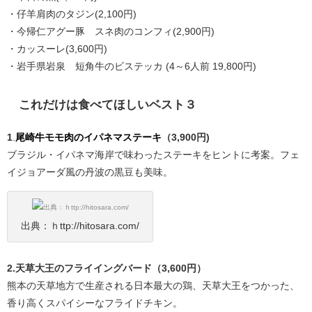
・仔羊肩肉のタジン(2,100円)
・今帰仁アグー豚 スネ肉のコンフィ(2,900円)
・カッスーレ(3,600円)
・岩手県岩泉 短角牛のビステッカ (4～6人前 19,800円)
これだけは食べてほしいベスト３
1
.
尾崎牛モモ肉のイパネマステーキ
（3,900円)
ブラジル・イパネマ海岸で味わったステーキをヒントに考案。フェ
イジョアーダ風の丹波の黒豆も美味。
出典：ｈttp://hitosara.com/
2.天草大王のフライイングバード（3,600円）
熊本の天草地方で生産される日本最大の鶏、天草大王をつかった、
香り高くスパイシーなフライドチキン。