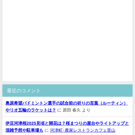
最近のコメント
奥原希望バドミントン選手の試合前の祈りの言葉（ルーティン）
やリオ五輪のラケットは？
に
原田 春久
より
伊豆河津桜2025見頃と開花は？桜まつりの屋台やライトアップと
混雑予想や駐車場も
に
河津町･農家レストランカフェ里山