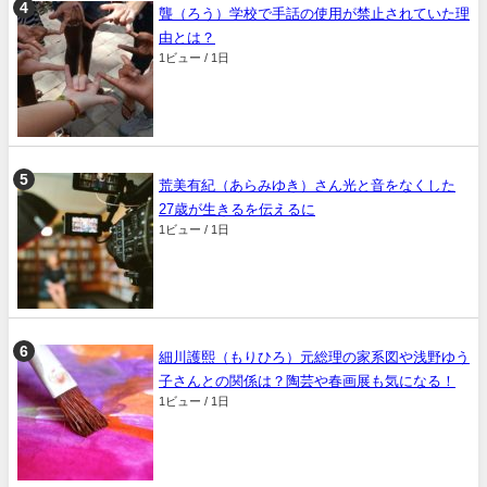
聾（ろう）学校で手話の使用が禁止されていた理
由とは？
1ビュー / 1日
荒美有紀（あらみゆき）さん光と音をなくした
27歳が生きるを伝えるに
1ビュー / 1日
細川護熙（もりひろ）元総理の家系図や浅野ゆう
子さんとの関係は？陶芸や春画展も気になる！
1ビュー / 1日