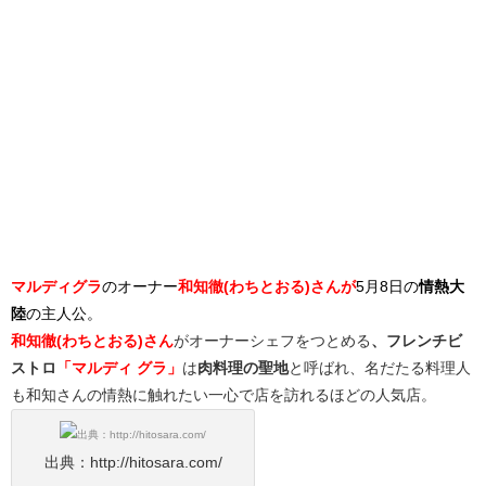
マルディグラ
のオーナー
和知徹(わちとおる)さんが
5月8日の
情熱大
陸
の主人公。
和知徹(わちとおる)さん
がオーナーシェフをつとめる
、フレンチビ
ストロ
「マルディ グラ」
は
肉料理の聖地
と呼ばれ、名だたる料理人
も和知さんの情熱に触れたい一心で店を訪れるほどの人気店。
出典：http://hitosara.com/