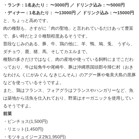
・ランチ：1名あたり： 〜3000円 ／ ドリンク込み：〜5000円
・ディナー：1名あたり： 〜13000円 ／ ドリンク込み：〜15000円
と、ちょっと高めです。
肉の種類も、さすがに「肉の聖地」と言われているだけあって豊富
で、多い時だと２０種類程度あるそうです。
普段なじみのある、豚、牛、鶏の他に、羊、鴨、鳩、兎、 うずら、
ダチョウ、鹿、猪、馬、そしてカエルまで。
種類の多さだけではなく、肉の産地や使っている飼料にまでこだわ
っており、牛は短角牛や尾崎牛、豚は沖縄県国頭郡今帰仁村（おき
なわけん くにがみぐん なきじんそん）のアグー豚や奄美大島の黒豚
などを使っているそうですよ。
また、鶏はフランス、フォアグラはフランスやハンガリーなど、魚
は築地から活魚を仕入れており、野菜はオーガニックを使用してい
るそうですよ。
前菜
・ピンチョス(1,500円)
・リエット(1,450円)
・モツキュイジーヌ29(1,950円)